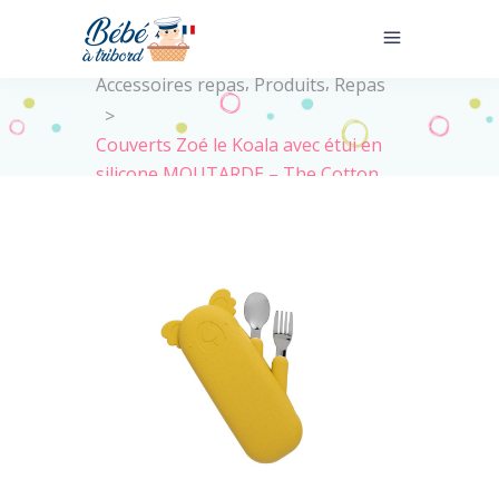
Home
>
Nos produits
>
,
,
Accessoires repas
Produits
Repas
>
Couverts Zoé le Koala avec étui en
silicone MOUTARDE – The Cotton
Cloud