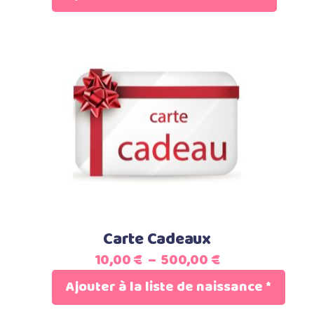
Ce
Sélectionnez le montant
produit
a
plusieurs
variations.
Les
options
Carte Cadeaux
peuvent
Plage
10,00
€
–
500,00
€
être
de
choisies
Ajouter à la liste de naissance
*
prix :
sur