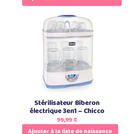
la
page
du
produit
Ajouter au panier
Stérilisateur Biberon
électrique 3en1 – Chicco
99,99
€
Ajouter à la liste de naissance